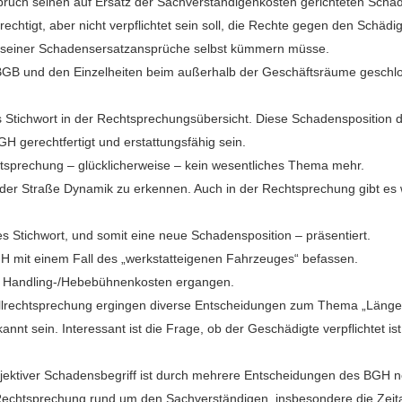
uch seinen auf Ersatz der Sachverständigenkosten gerichteten Schad
rechtigt, aber nicht verpflichtet sein soll, die Rechte gegen den Sch
g seiner Schadensersatzansprüche selbst kümmern müsse.
 BGB und den Einzelheiten beim außerhalb der Geschäftsräume geschl
s Stichwort in der Rechtsprechungsübersicht. Diese Schadensposition dü
 gerechtfertigt und erstattungsfähig sein.
htsprechung – glücklicherweise – kein wesentliches Thema mehr.
auf der Straße Dynamik zu erkennen. Auch in der Rechtsprechung gibt es
s Stichwort, und somit eine neue Schadensposition – präsentiert.
GH mit einem Fall des „werkstatteigenen Fahrzeuges“ befassen.
er Handling-/Hebebühnenkosten ergangen.
llrechtsprechung ergingen diverse Entscheidungen zum Thema „Länge
annt sein. Interessant ist die Frage, ob der Geschädigte verpflichtet 
jektiver Schadensbegriff ist durch mehrere Entscheidungen des BGH ne
Rechtsprechung rund um den Sachverständigen, insbesondere die Zeita