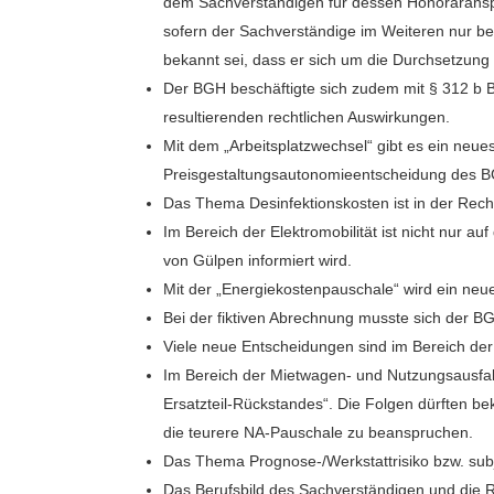
dem Sachverständigen für dessen Honoraranspr
sofern der Sachverständige im Weiteren nur be
bekannt sei, dass er sich um die Durchsetzun
Der BGH beschäftigte sich zudem mit § 312 b
resultierenden rechtlichen Auswirkungen.
Mit dem „Arbeitsplatzwechsel“ gibt es ein neue
Preisgestaltungsautonomieentscheidung des BGH
Das Thema Desinfektionskosten ist in der Rec
Im Bereich der Elektromobilität ist nicht nur 
von Gülpen informiert wird.
Mit der „Energiekostenpauschale“ wird ein neue
Bei der fiktiven Abrechnung musste sich der B
Viele neue Entscheidungen sind im Bereich d
Im Bereich der Mietwagen- und Nutzungsausfa
Ersatzteil-Rückstandes“. Die Folgen dürften bek
die teurere NA-Pauschale zu beanspruchen.
Das Thema Prognose-/Werkstattrisiko bzw. sub
Das Berufsbild des Sachverständigen und die 