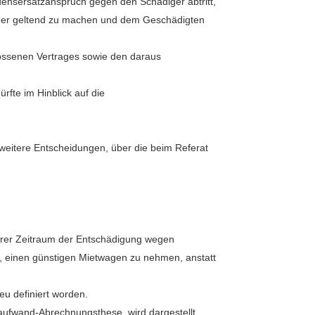
ensersatzanspruch gegen den Schädiger abtritt,
ädiger geltend zu machen und dem Geschädigten
ossenen Vertrages sowie den daraus
rfte im Hinblick auf die
 weitere Entscheidungen, über die beim Referat
rer Zeitraum der Entschädigung wegen
ist, einen günstigen Mietwagen zu nehmen, anstatt
u definiert worden.
ufwand-Abrechnungsthese, wird dargestellt.