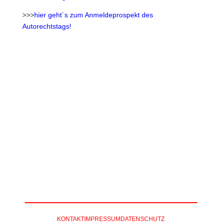
>>>
hier geht´s zum Anmeldeprospekt des
Autorechtstags!
DEUTSCHER
AUTORECHTSTAG
KONTAKT
IMPRESSUM
DATENSCHUTZ