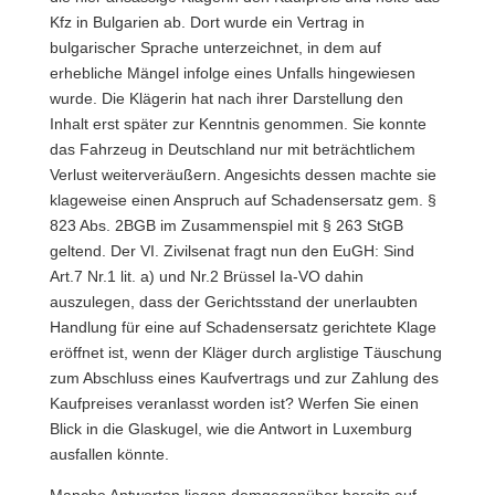
Kfz in Bulgarien ab. Dort wurde ein Vertrag in
bulgarischer Sprache unterzeichnet, in dem auf
erhebliche Mängel infolge eines Unfalls hingewiesen
wurde. Die Klägerin hat nach ihrer Darstellung den
Inhalt erst später zur Kenntnis genommen. Sie konnte
das Fahrzeug in Deutschland nur mit beträchtlichem
Verlust weiterveräußern. Angesichts dessen machte sie
klageweise einen Anspruch auf Schadensersatz gem. §
823 Abs. 2BGB im Zusammenspiel mit § 263 StGB
geltend. Der VI. Zivilsenat fragt nun den EuGH: Sind
Art.7 Nr.1 lit. a) und Nr.2 Brüssel Ia-VO dahin
auszulegen, dass der Gerichtsstand der unerlaubten
Handlung für eine auf Schadensersatz gerichtete Klage
eröffnet ist, wenn der Kläger durch arglistige Täuschung
zum Abschluss eines Kaufvertrags und zur Zahlung des
Kaufpreises veranlasst worden ist? Werfen Sie einen
Blick in die Glaskugel, wie die Antwort in Luxemburg
ausfallen könnte.