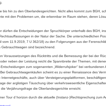
g.
hte bis hin zu den Oberlandesgerichten. Nicht alles kommt zum BGH, 
hte mit den Problemen um, die erkennbar im Raum stehen, deren Lösun
er dürfen die Entscheidungen der Spruchkörper unterhalb des BGH, ins
Rechtsauffassungen in der Natur der Sache. Die unterschiedlichen Pos
eil vom 11.9.2019, 7 U 362/18) zu den Folgerungen aus der Ferenschi
n Gebrauchtwagen sind bezeichnend.
ichen Voraussetzungen des Rücktritts und die Bemessung der bei der 
oder neben der Leistung reicht die Spannbreite der Themen, mit denen 
-Entscheidungen zum sogenannten „Widerrufsjoker“ bei verbundenen 
Bei Gebrauchtwagenkäufen scheint es zu einer Renaissance des Verm
) Internetgeschäfts, auch über Versteigerungsplattformen, beschäftige
rage der arglistigen Täuschung über verkehrswesentliche Eigenschaf
die Verjährungsfrage die Oberlandesgerichte erreicht.
ner Tour d`horizon durch die aktuelle (Instanz-)Rechtsprechung zum A