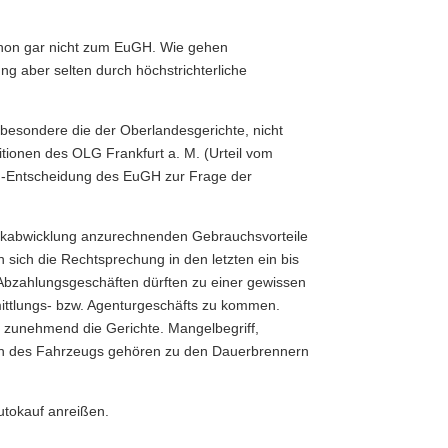
schon gar nicht zum EuGH. Wie gehen
g aber selten durch höchstrichterliche
besondere die der Oberlandesgerichte, nicht
itionen des OLG Frankfurt a. M. (Urteil vom
ld-Entscheidung des EuGH zur Frage der
Rückabwicklung anzurechnenden Gebrauchsvorteile
sich die Rechtsprechung in den letzten ein bis
Abzahlungsgeschäften dürften zu einer gewissen
ittlungs- bzw. Agenturgeschäfts zu kommen.
n zunehmend die Gerichte. Mangelbegriff,
ten des Fahrzeugs gehören zu den Dauerbrennern
utokauf anreißen.