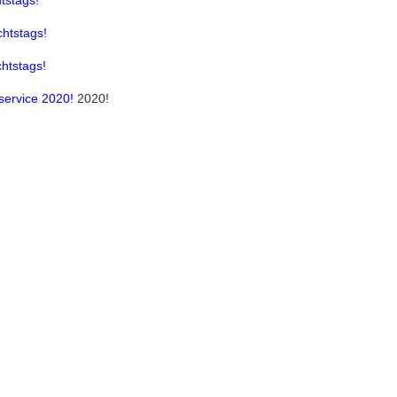
tstags!
chtstags!
htstags!
service 2020!
2020!
TSCHER AUTORECHT