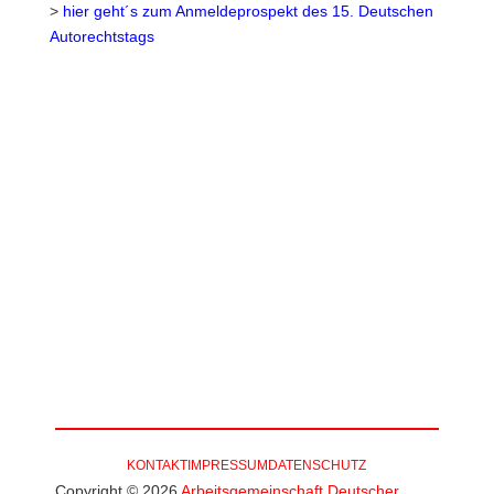
>
hier geht´s zum Anmeldeprospekt des 15. Deutschen
Autorechtstags
DEUTSCHER
AUTORECHTSTAG
KONTAKT
IMPRESSUM
DATENSCHUTZ
Copyright © 2026
Arbeitsgemeinschaft Deutscher